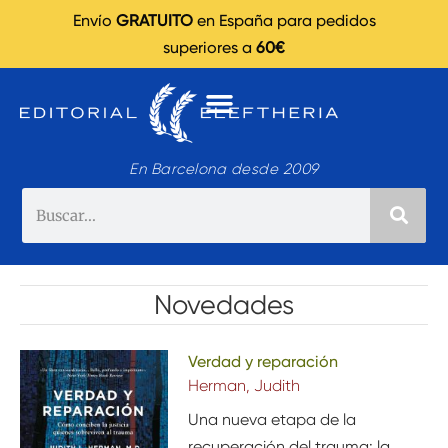
Envío
GRATUITO
en España para pedidos
superiores a
60€
En Barcelona desde 2009
Novedades
Verdad y reparación
Herman, Judith
Una nueva etapa de la
recuperación del trauma: la