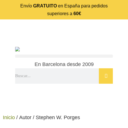
Envío
GRATUITO
en España para pedidos
superiores a
60€
En Barcelona desde 2009
Inicio
/ Autor / Stephen W. Porges