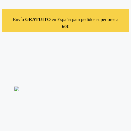
Saltar al contenido
Envío
GRATUITO
en España para pedidos superiores a
60€
Instagram
Facebook
Linkedin
Acceso
Suscríbete
Catálogo
Autores
Novedades
Contacto