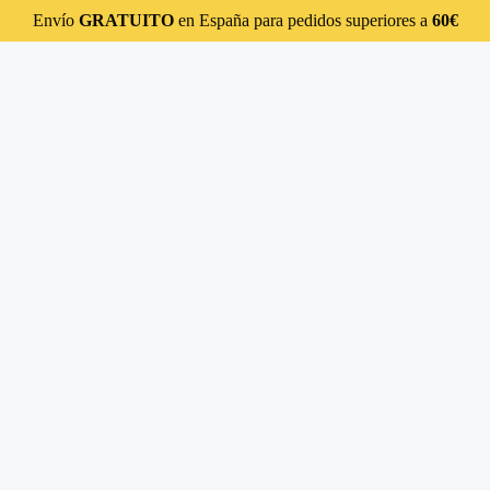
Envío
GRATUITO
en España para pedidos superiores a
60€