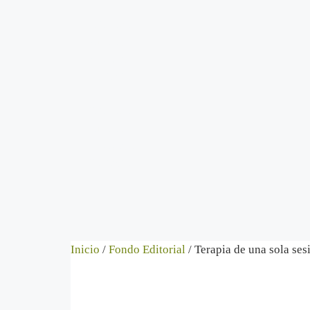
Catálogo
Autores
Novedades
Contacto
Catálogo
Autores
Novedades
Contacto
Inicio
/
Fondo Editorial
/ Terapia de una sola sesi