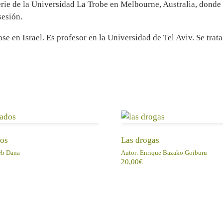
erie de la Universidad La Trobe en Melbourne, Australia, donde
sesión.
se en Israel. Es profesor en la Universidad de Tel Aviv. Se trat
DIR AL CARRITO
AÑADIR AL CARRITO
os
Las drogas
b Dana
Autor:
Enrique Bazako Goiburu
20,00
€