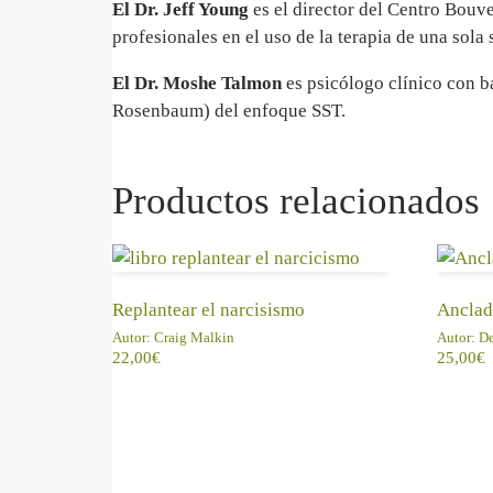
El Dr. Jeff Young
es el director del Centro Bouv
profesionales en el uso de la terapia de una sola 
El Dr. Moshe Talmon
es psicólogo clínico con ba
Rosenbaum) del enfoque SST.
Productos relacionados
AÑADIR AL CARRITO
AÑA
Replantear el narcisismo
Anclad
Autor:
Craig Malkin
Autor:
De
22,00
€
25,00
€