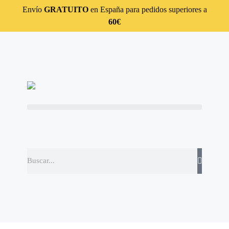
Envío
GRATUITO
en España para pedidos superiores a
60€
En Barcelona desde 2009