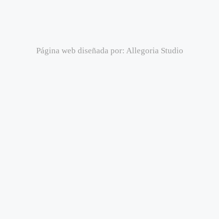
Política de cookies
Términos y condiciones de venta
Seguridad de los productos (GSPR)
Página web diseñada por:
Allegoria Studio