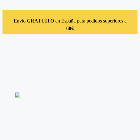
Saltar al contenido
Envío
GRATUITO
en España para pedidos superiores a
60€
Instagram
Facebook
Linkedin
Acceso
Suscríbete
Catálogo
Autores
Novedades
Contacto