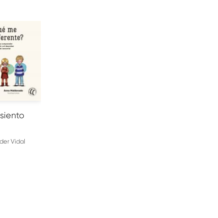
RRITO
siento
der Vidal