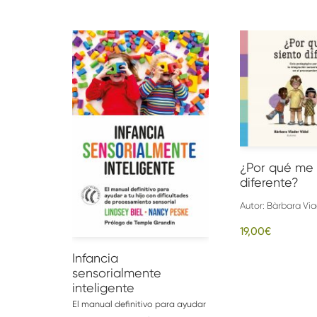
AÑADIR AL CARRITO
AÑADIR AL CA
¿Por qué me 
diferente?
Autor:
Bàrbara Via
19,00
€
Infancia
sensorialmente
inteligente
El manual definitivo para ayudar