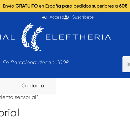
Envío
GRATUITO
en España para pedidos superiores a
60€
Acceso
Suscríbete
En Barcelona desde 2009
Contacto
ento sensorial”
rial