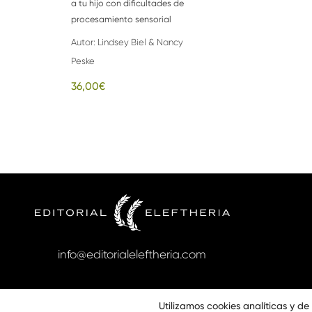
a tu hijo con dificultades de
procesamiento sensorial
Autor:
Lindsey Biel & Nancy
Peske
36,00
€
info@editorialeleftheria.com
Utilizamos cookies analíticas y d