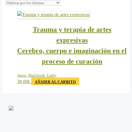
Trauma y terapia de artes
expresivas
Cerebro, cuerpo e imaginación en el
proceso de curación
Autor:
Malchiodi, Cathy
38,00
€
AÑADIR AL CARRITO
info@editorialeleftheria.com