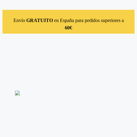
Saltar al contenido
Envío
GRATUITO
en España para pedidos superiores a
60€
Instagram
Facebook
Linkedin
Acceso
Suscríbete
Catálogo
Autores
Novedades
Contacto