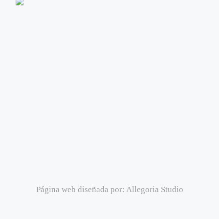
info@editorialeleftheria.com
Empresa
Distribuidores
Quienes somos
Preguntas frecuentes
Noticias
Contacto
Política de Privacidad
Política de cookies
Términos y condiciones de venta
Seguridad de los productos (GSPR)
Página web diseñada por:
Allegoria Studio