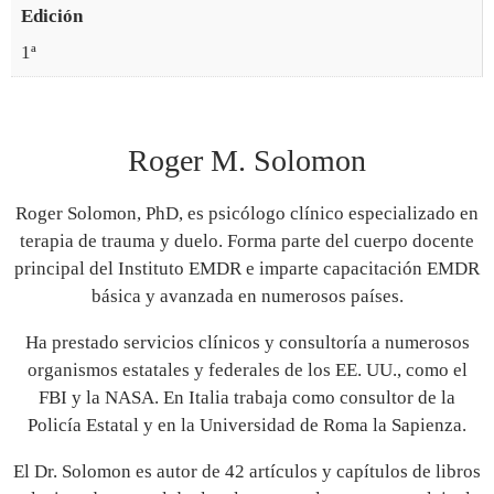
Edición
1ª
Roger M. Solomon
Roger Solomon
, PhD, es psicólogo clínico
especializado en
terapia
de trauma y duelo.
Forma parte del cuerpo docente
principal del Instituto EMDR
e imparte
capacitación EMDR
básica y avanzada
en numerosos países
.
Ha
prestado
servicios clínicos y
consultoría a numerosos
organismos
estatales y federales
de los EE. UU
.
, como el
FBI y la NASA. En Italia
trabaja como consultor
de
la
P
olicía Estatal
y en la
Universi
dad
d
e
Roma la
Sapienza
.
El Dr. Solomon
es
autor de 42 artículos y capítulos de libros