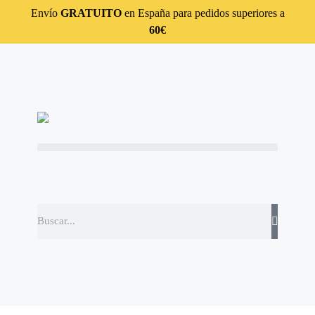
Envío
GRATUITO
en España para pedidos superiores a
60€
En Barcelona desde 2009