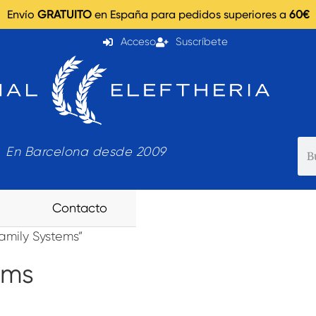
Envío
GRATUITO
en España para pedidos superiores a
60€
Acceso
Suscríbete
En Barcelona desde 2009
Contacto
amily Systems”
ems