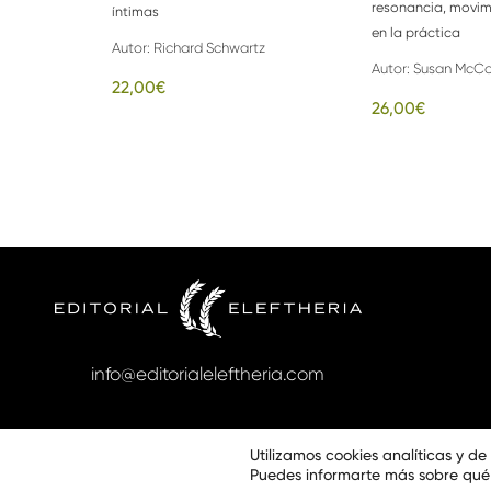
resonancia, movim
íntimas
en la práctica
Autor:
Richard Schwartz
Autor:
Susan McCo
22,00
€
26,00
€
info@editorialeleftheria.com
Utilizamos cookies analíticas y d
Puedes informarte más sobre qué 