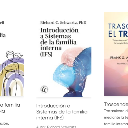
RRITO
AÑADIR AL CARRITO
AÑADIR A
Trascende
a familia
Introducción a
pia
Sistemas de la familia
Tratamiento d
interna (IFS)
mediante la t
ación,
familia interna
Autor:
Richard Schwartz