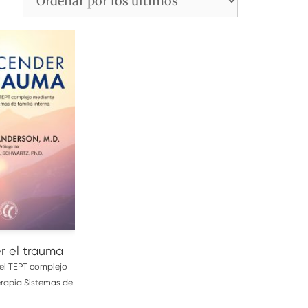
L CARRITO
r el trauma
el TEPT complejo
erapia Sistemas de