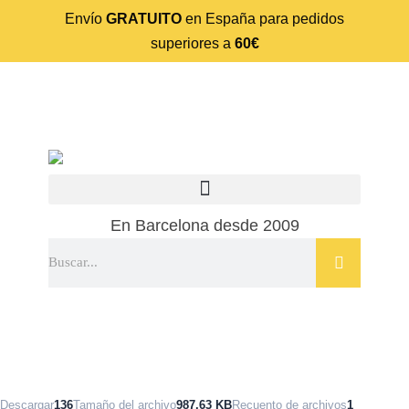
Envío
GRATUITO
en España para pedidos
superiores a
60€
En Barcelona desde 2009
Descargar
136
Tamaño del archivo
987.63 KB
Recuento de archivos
1