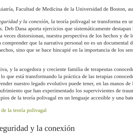
iatría, Facultad de Medicina de la Universidad de Boston, a
seguridad y la conexión
, la teoría polivagal se transforma en 
es. Deb Dana aporta ejercicios que sistemáticamente destapan 
 veces distorsionan, nuestra perspectiva de los hechos y de l
omprender que la narrativa personal no es un documental de
chos, sino que se hace hincapié en la importancia de los senti
va, y la acogedora y creciente familia de terapeutas conocedor
lo que está transformando la práctica de las terapias conoced
der nuestro legado evolutivo puede tener, en las manos de D
 sufrimiento que han experimentado los supervivientes de trau
ipios de la teoría polivagal en un lenguaje accesible y una bat
 de la teoría polivagal
seguridad y la conexión