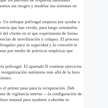
que los patrones de respuesta habituales
ónomos sin riesgos y modelar sus sistemas en
nio. Un enfoque polivagal empieza por ayudar a
iencia que han vivido, para luego orientarlos
l del cliente en el que experimenta de forma
iencias de movilización y colapso. El proceso
olivagales para la seguridad y la conexión
te
estas por medio de prácticas empíricas que
ía polivagal. El apartado II contiene ejercicios
e reorganización autónoma más allá de la hora
ientes.
es el primer paso para la recuperación. Deb
ema de vigilancia interno —la configuración de
lioso manual para ayudarte a abordar tu