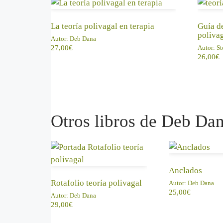
La teoría polivagal en terapia
Guía de
poliva
Autor:
Deb Dana
27,00
€
Autor:
St
26,00
€
Otros libros de Deb Da
AÑADIR AL CARRITO
AÑADIR AL 
Anclados
Rotafolio teoría polivagal
Autor:
Deb Dana
25,00
€
Autor:
Deb Dana
29,00
€