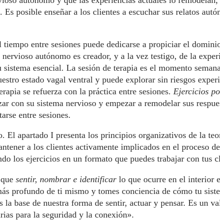
ioso autónomo y que las experiencias actuales lo remodelan, 
 Es posible enseñar a los clientes a escuchar sus relatos aut
el tiempo entre sesiones puede dedicarse a propiciar el domi
a nervioso autónomo es creador, y a la vez testigo, de la exper
u sistema esencial. La sesión de terapia es el momento semana
uestro estado vagal ventral y puede explorar sin riesgos exper
rapia se refuerza con la práctica entre sesiones.
Ejercicios p
izar con su sistema nervioso y empezar a remodelar sus respu
arse entre sesiones.
. El apartado I presenta los principios organizativos de la teor
antener a los clientes activamente implicados en el proceso d
ndo los ejercicios en un formato que puedes trabajar con tus cl
e que
sentir, nombrar e identificar
lo que ocurre en el interior 
más profundo de ti mismo y tomes conciencia de cómo tu sist
la base de nuestra forma de sentir, actuar y pensar. Es un va
arias para la seguridad y la conexión».