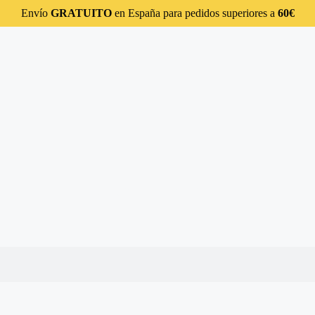
Envío
GRATUITO
en España para pedidos superiores a
60€