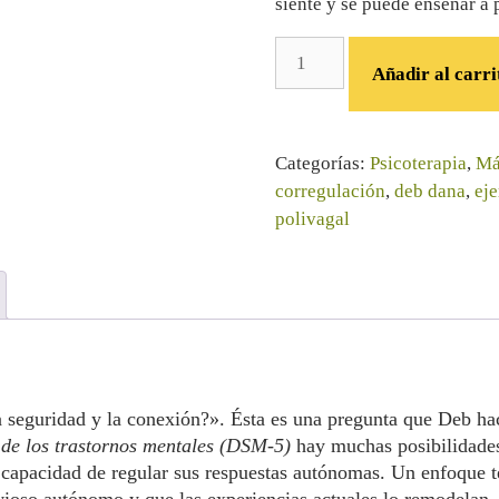
siente y se puede enseñar a p
Añadir al carri
Categorías:
Psicoterapia
,
Má
corregulación
,
deb dana
,
eje
polivagal
a seguridad y la conexión?». Ésta es una pregunta que Deb hace 
 de los trastornos mentales
(DSM-5)
hay muchas posibilidades
 capacidad de regular sus respuestas autónomas. Un enfoque te