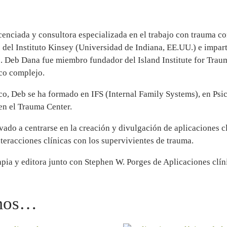
cenciada y consultora especializada en el trabajo con trauma co
del Instituto Kinsey (Universidad de Indiana, EE.UU.) e imparte
do. Deb Dana fue miembro fundador del Island Institute for Trau
ico complejo.
ico, Deb se ha formado en IFS (Internal Family Systems), en Ps
en el Trauma Center.
evado a centrarse en la creación y divulgación de aplicaciones cl
nteracciones clínicas con los supervivientes de trauma.
pia y editora junto con Stephen W. Porges de Aplicaciones clíni
amos…
DIR AL CARRITO
LEER MÁS