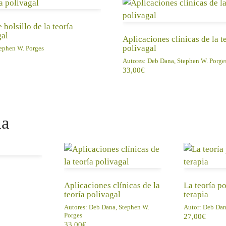
 bolsillo de la teoría
gal
Aplicaciones clínicas de la t
polivagal
ephen W. Porges
Autores:
Deb Dana, Stephen W. Porge
33,00
€
na
CARRITO
LEER MÁS
AÑADIR 
Aplicaciones clínicas de la
La teoría p
teoría polivagal
terapia
Autores:
Deb Dana, Stephen W.
Autor:
Deb Dan
Porges
27,00
€
33,00
€