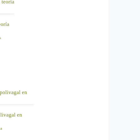
eoría
s
AL CARRITO
olivagal en
a