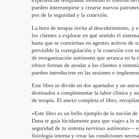
experiencias tempranas modelan el sistema nerv
pueden interrumpirse y crearse nuevos patrones.
pos de la seguridad y la conexión.
La hora de terapia invita al descubrimiento, y 
los clientes a explorar en qué sentido el sistem
hasta que se conviertan en agentes activos de s
previsible la corregulación y la conexión con n
de reorganización autónoma que arranca en la te
ofrece formas de ayudar a los clientes a sinton
pueden introducirse en las sesiones e implement
Este libro se divide en dos apartados y un anexo
destinados a complementar la labor clínica y m
de terapia. El anexo completa el libro, recopila
«Este libro es un bello ejemplo de la noción d
Dana te guía lúcidamente para que viajes a lo 
seguridad de tu sistema nervioso autónomo— es 
fisiología interna y crear las condiciones neces