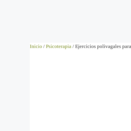
Catálogo
Autores
Novedades
Cont
Inicio
/
Psicoterapia
/ Ejercicios polivagales par